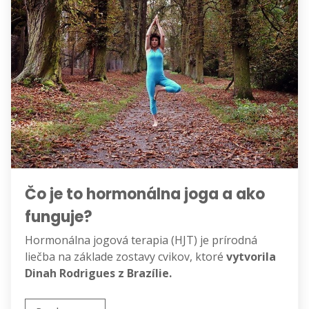
Čo je to hormonálna joga a ako
funguje?
Hormonálna jogová terapia (HJT) je prírodná
liečba na základe zostavy cvikov, ktoré
vytvorila
Dinah Rodrigues z Brazílie.