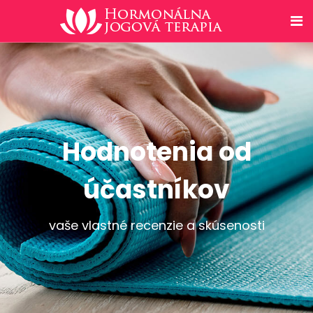
Hodnotenia od
účastníkov
vaše vlastné recenzie a skúsenosti