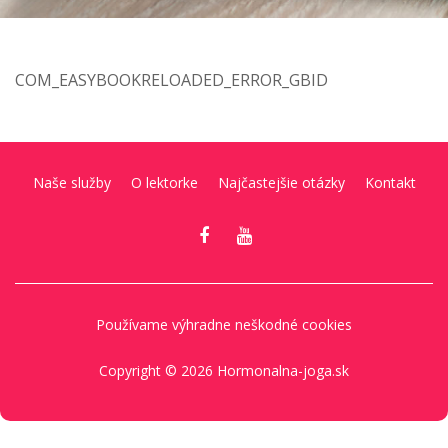
COM_EASYBOOKRELOADED_ERROR_GBID
Naše služby
O lektorke
Najčastejšie otázky
Kontakt
Používame výhradne neškodné cookies
Copyright © 2026 Hormonalna-joga.sk